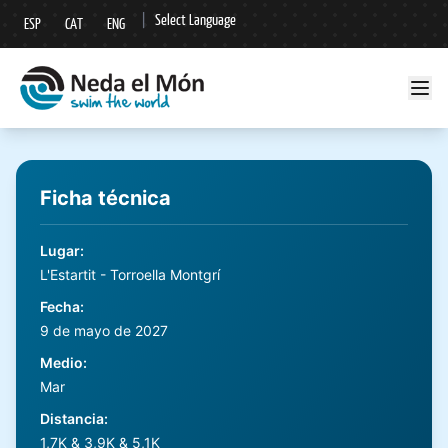
|
Select Language
ESP
CAT
ENG
▼
Ficha técnica
Lugar
:
L'Estartit - Torroella Montgrí
Fecha
:
9 de mayo de 2027
Medio
:
Mar
Distancia
:
1,7K & 3,9K & 5,1K