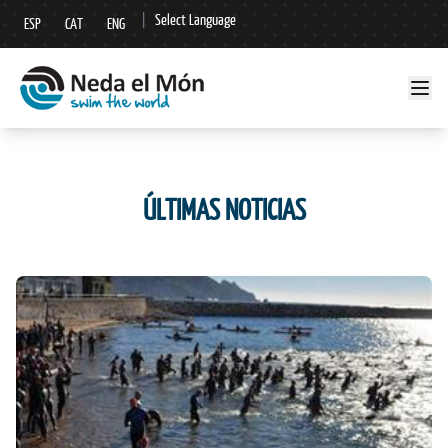
|
Select Language
ESP
CAT
ENG
▼
ÚLTIMAS NOTICIAS