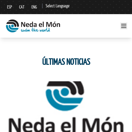
|
Select Language
ESP
CAT
ENG
▼
ÚLTIMAS NOTICIAS