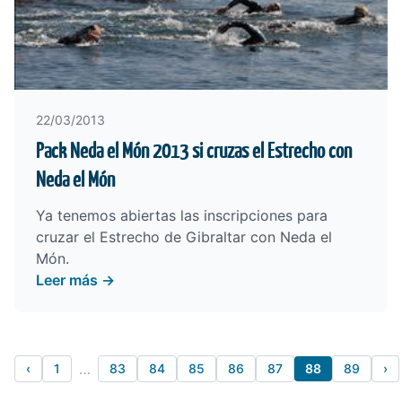
22/03/2013
Pack Neda el Món 2013 si cruzas el Estrecho con
Neda el Món
Ya tenemos abiertas las inscripciones para
cruzar el Estrecho de Gibraltar con Neda el
Món.
Leer más →
…
‹
1
83
84
85
86
87
88
89
›