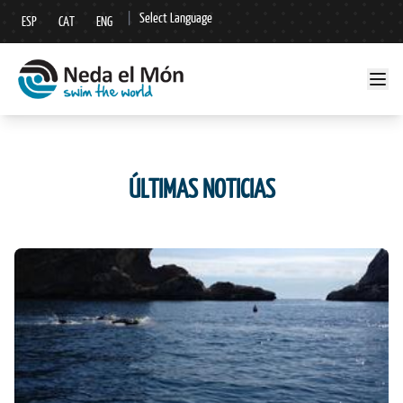
|
Select Language
ESP
CAT
ENG
▼
ÚLTIMAS NOTICIAS