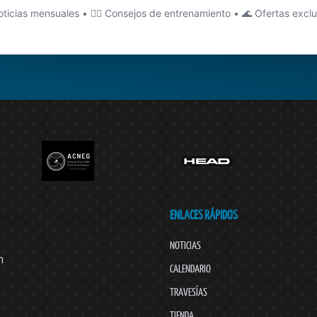
ticias mensuales • 🏊‍♂️ Consejos de entrenamiento • 🌊 Ofertas excl
ENLACES RÁPIDOS
NOTICIAS
n
CALENDARIO
TRAVESÍAS
TIENDA