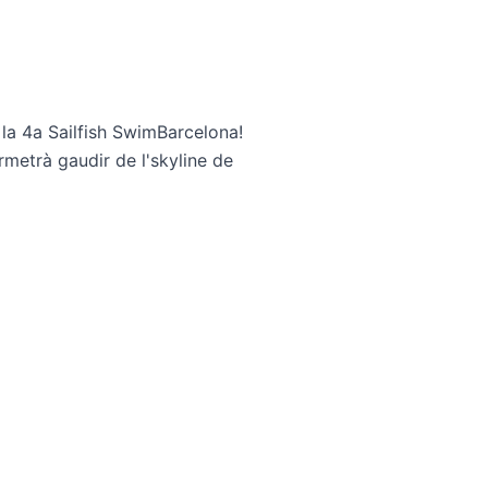
a la 4a Sailfish SwimBarcelona!
metrà gaudir de l'skyline de