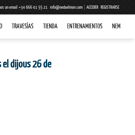
os un email
+34 666 01 55 21
info@nedaelmon.com
|
ACCEDER
REGISTRARSE
O
TRAVESÍAS
TIENDA
ENTRENAMIENTOS
NEM
 el dijous 26 de