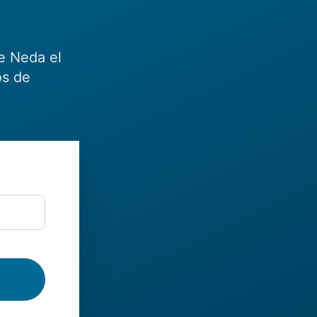
e Neda el
os de