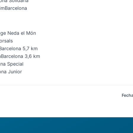
na Solidària
wimBarcelona
lage Neda el Món
orsals
Barcelona 5,7 km
mBarcelona 3,6 km
na Special
na Junior
Fecha