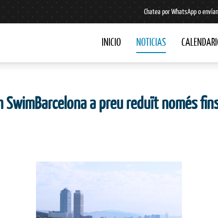
Chatea por WhatsApp o envían
INICIO
NOTICIAS
CALENDARI
ish SwimBarcelona a preu reduït només fins