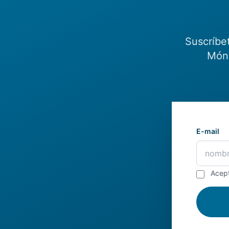
Suscríbe
Món.
E-mail
Acep