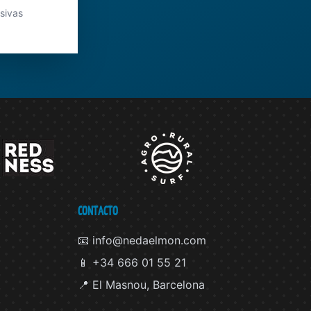
usivas
CONTACTO
📧 info@nedaelmon.com
📱 +34 666 01 55 21
📍 El Masnou, Barcelona