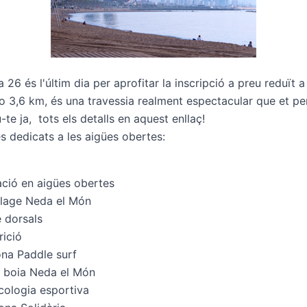
a 26 és l'últim dia per aprofitar la inscripció a preu reduït 
 3,6 km, és una travessia realment espectacular que et per
u-te ja,
tots els detalls en aquest enllaç!
s dedicats a les aigües obertes:
ació en aigües obertes
llage Neda el Món
e dorsals
rició
na Paddle surf
i boia Neda el Món
icologia esportiva