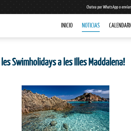
Chatea por WhatsApp o envían
INICIO
NOTICIAS
CALENDARI
 les Swimholidays a les Illes Maddalena!