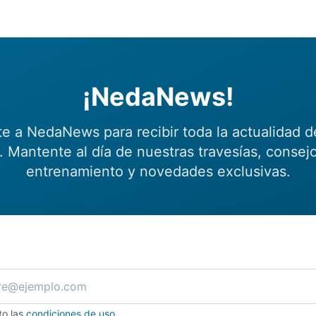
¡NedaNews!
te a NedaNews para recibir toda la actualidad d
 Mantente al día de nuestras travesías, consej
entrenamiento y novedades exclusivas.
to las
condiciones de uso