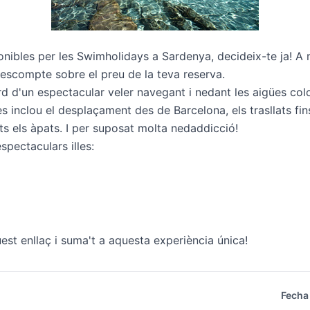
bles per les Swimholidays a Sardenya, decideix-te ja! A mé
descompte sobre el preu de la teva reserva.
 d'un espectacular veler navegant i nedant les aigües color 
s inclou el desplaçament des de Barcelona, els trasllats fin
tots els àpats. I per suposat molta nedaddicció!
spectaculars illes:
uest enllaç
i suma't a aquesta experiència única!
Fecha