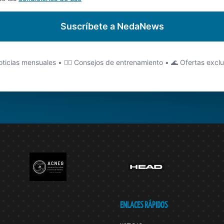
Suscríbete a NedaNews
ticias mensuales • 🏊‍♂️ Consejos de entrenamiento • 🌊 Ofertas excl
ENLACES RÁPIDOS