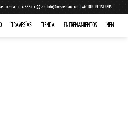
os un email
+34 666 01 55 21
info@nedaelmon.com
|
ACCEDER
REGISTRARSE
O
TRAVESÍAS
TIENDA
ENTRENAMIENTOS
NEM