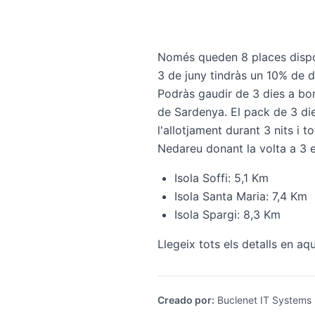
Només queden 8 places disponi
3 de juny tindràs un 10% de 
Podràs gaudir de 3 dies a bord
de Sardenya. El pack de 3 die
l'allotjament durant 3 nits i 
Nedareu donant la volta a 3 e
Isola Soffi: 5,1 Km
Isola Santa Maria: 7,4 Km
Isola Spargi: 8,3 Km
Llegeix tots els detalls en aq
Creado por
:
Buclenet IT Systems