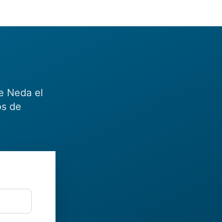
e Neda el
os de