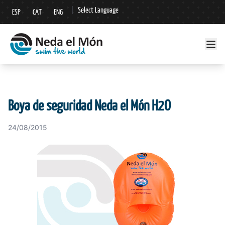
|
Select Language
ESP
CAT
ENG
▼
Boya de seguridad Neda el Món H2O
24/08/2015