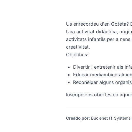
Us enrecordeu d'en Goteta? D
Una activitat didàctica, origi
activitats infantils per a nen
creativitat.
Objectius:
Divertir i entretenir als in
Educar mediambientalment a
Reconèixer alguns organis
Inscripcions obertes en aques
Creado por
:
Buclenet IT Systems