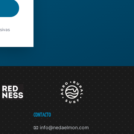
usivas
CONTACTO
📧 info@nedaelmon.com