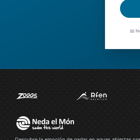
📧 No
Descubre la emoción de nadar en aguas abiertas co