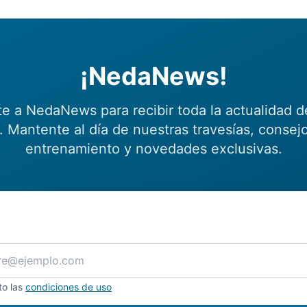
¡NedaNews!
te a NedaNews para recibir toda la actualidad d
 Mantente al día de nuestras travesías, consej
entrenamiento y novedades exclusivas.
to las
condiciones de uso