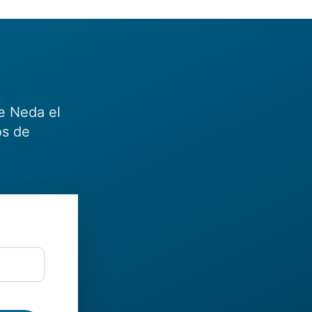
e Neda el
os de