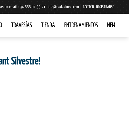
os un email
+34 666 01 55 21
info@nedaelmon.com
|
ACCEDER
REGISTRARSE
O
TRAVESÍAS
TIENDA
ENTRENAMIENTOS
NEM
nt Silvestre!