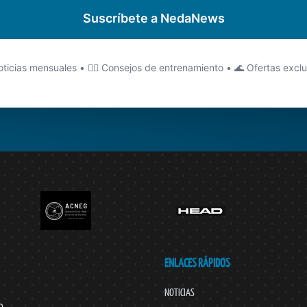
Suscríbete a NedaNews
ticias mensuales • 🏊‍♂️ Consejos de entrenamiento • 🌊 Ofertas excl
ENLACES RÁPIDOS
NOTICIAS
n