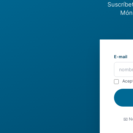
Suscríbe
Món.
E-mail
Acep
📧 No