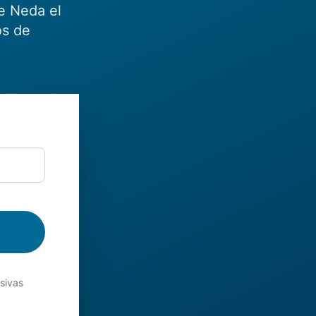
e Neda el
os de
usivas