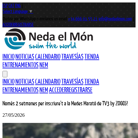
ESP
CAT
ENG
|
Select Language
▼
Chatea por WhatsApp o envíanos un email
+34 666 01 55 21
info@nedaelmon.com
|
ACCEDER
REGISTRARSE
INICIO
NOTICIAS
CALENDARIO
TRAVESÍAS
TIENDA
ENTRENAMIENTOS
NEM
INICIO
NOTICIAS
CALENDARIO
TRAVESÍAS
TIENDA
ENTRENAMIENTOS
NEM
ACCEDER
REGISTRARSE
Només 2 setmanes per inscriure't a la Medes Marató de TV3 by ZOGGS!
27/05/2026