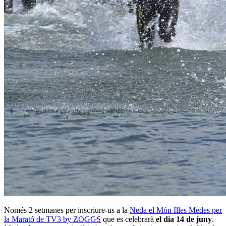
Només 2 setmanes per inscriure-us a la
Neda el Món Illes Medes per
la Marató de TV3 by ZOGGS
que es celebrarà
el dia 14 de juny
.