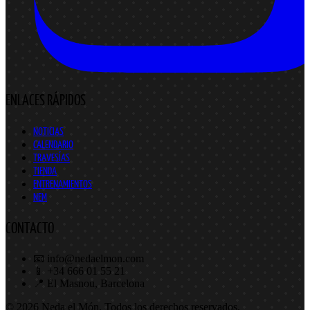
ENLACES RÁPIDOS
NOTICIAS
CALENDARIO
TRAVESÍAS
TIENDA
ENTRENAMIENTOS
NEM
CONTACTO
📧 info@nedaelmon.com
📱 +34 666 01 55 21
📍 El Masnou, Barcelona
© 2026 Neda el Món. Todos los derechos reservados.