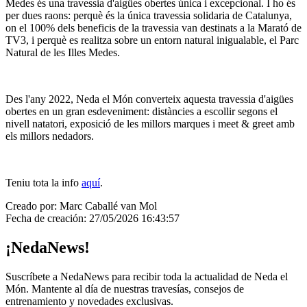
Medes és una travessia d'aigües obertes única i excepcional. I ho és
per dues raons: perquè és la única travessia solidaria de Catalunya,
on el 100% dels beneficis de la travessia van destinats a la Marató de
TV3, i perquè es realitza sobre un entorn natural inigualable, el Parc
Natural de les Illes Medes.
Des l'any 2022, Neda el Món converteix aquesta travessia d'aigües
obertes en un gran esdeveniment: distàncies a escollir segons el
nivell natatori, exposició de les millors marques i meet & greet amb
els millors nedadors.
Teniu tota la info
aquí
.
Creado por
:
Marc Caballé van Mol
Fecha de creación
:
27/05/2026 16:43:57
¡NedaNews!
Suscríbete a NedaNews para recibir toda la actualidad de Neda el
Món. Mantente al día de nuestras travesías, consejos de
entrenamiento y novedades exclusivas.