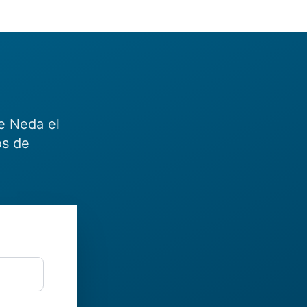
e Neda el
os de