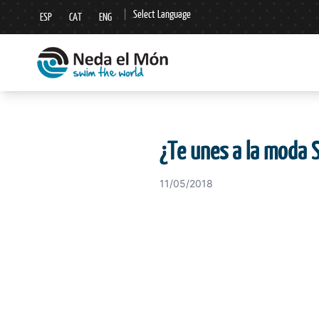
|
Select Language
ESP
CAT
ENG
▼
¿Te unes a la moda 
11/05/2018