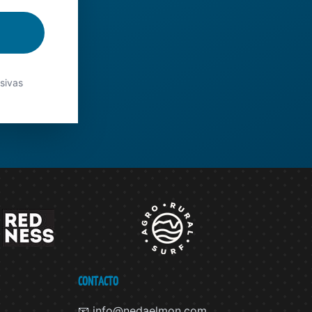
usivas
CONTACTO
📧 info@nedaelmon.com