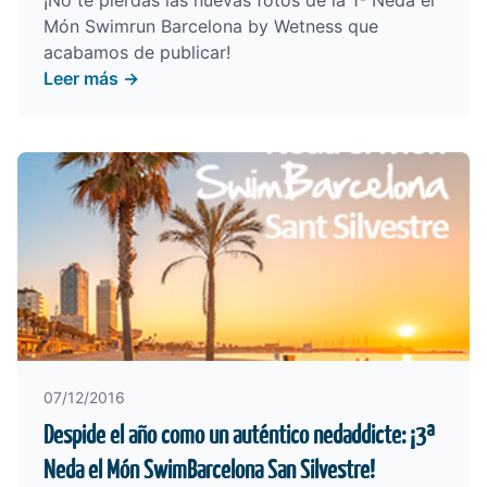
¡No te pierdas las nuevas
fotos de la 1ª Neda el
Món Swimrun Barcelona by Wetness
que
acabamos de publicar!
Leer más →
07/12/2016
Despide el año como un auténtico nedaddicte: ¡3ª
Neda el Món SwimBarcelona San Silvestre!