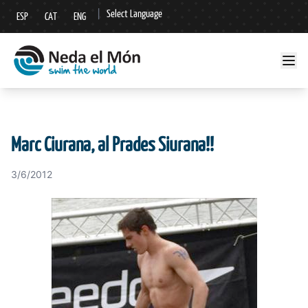
|
Select Language
ESP
CAT
ENG
▼
Marc Ciurana, al Prades Siurana!!
3/6/2012