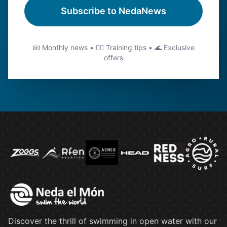
Subscribe to NedaNews
📧 Monthly news • 🏊‍♂️ Training tips • 🌊 Exclusive
offers
Discover the thrill of swimming in open water with our