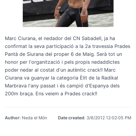
Marc Ciurana, el nedador del CN Sabadell, ja ha
confirmat la seva participació a la
2a travessia Prades
Pantà de Siurana
del proper 6 de Maig. Serà tot un
honor per l'organització i pels propis nedaddictes
poder nedar al costat d'un autèntic crack!! Marc
Ciurana va guanyar la categoria Èlit de la Radikal
Marbrava l'any passat i és campió d'Espanya dels
200m braça. Ens veiem a Prades crack!!
Author
:
Neda el Món
Date created
:
3/6/2012 12:02:05 PM