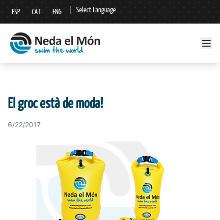
|
Select Language
ESP
CAT
ENG
▼
El groc està de moda!
6/22/2017