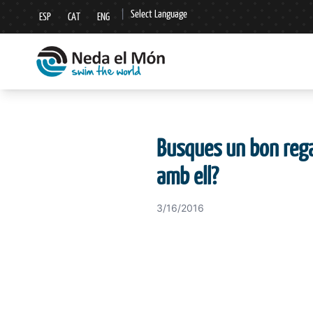
|
Select Language
ESP
CAT
ENG
▼
Busques un bon regal
amb ell?
3/16/2016