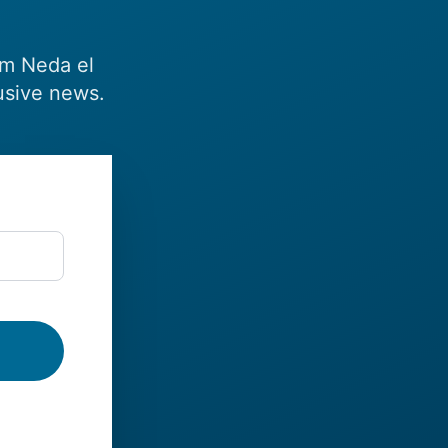
om Neda el
usive news.