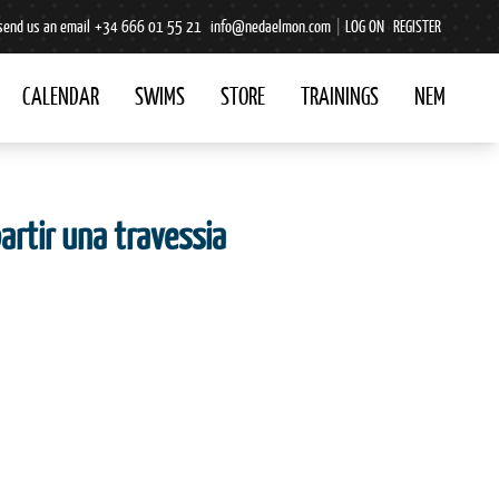
send us an email
+34 666 01 55 21
info@nedaelmon.com
|
LOG ON
REGISTER
CALENDAR
SWIMS
STORE
TRAININGS
NEM
artir una travessia