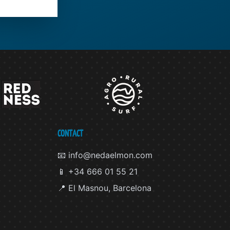
CONTACT
📧 info@nedaelmon.com
📱 +34 666 01 55 21
📍 El Masnou, Barcelona