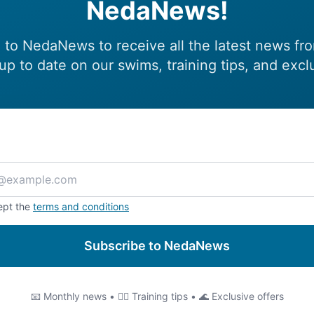
NedaNews!
 to NedaNews to receive all the latest news fr
up to date on our swims, training tips, and excl
ept the
terms and conditions
Subscribe to NedaNews
📧 Monthly news • 🏊‍♂️ Training tips • 🌊 Exclusive offers