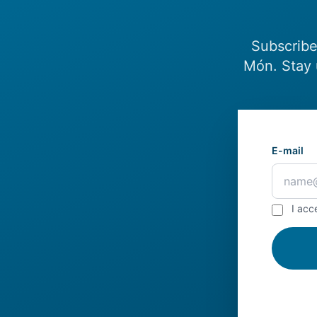
Subscribe
Món. Stay 
E-mail
I acc