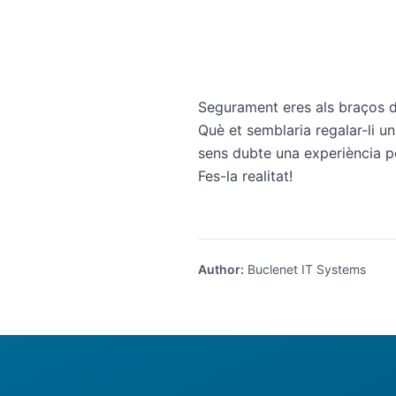
Segurament eres als braços de
Què et semblaria regalar-li u
sens dubte una experiència p
Fes-la realitat!
Author
:
Buclenet IT Systems