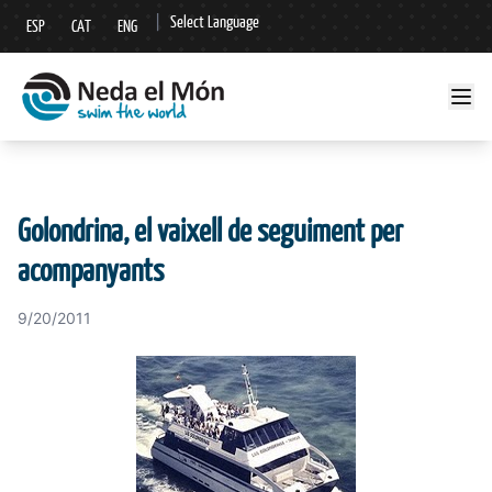
|
Select Language
ESP
CAT
ENG
▼
Golondrina, el vaixell de seguiment per
acompanyants
9/20/2011