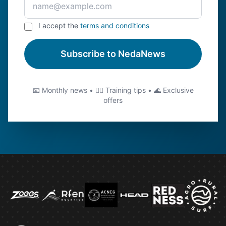
I accept the
terms and conditions
Subscribe to NedaNews
📧 Monthly news • 🏊‍♂️ Training tips • 🌊 Exclusive
offers