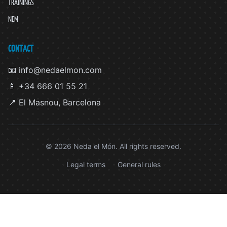
TRAININGS
NEM
CONTACT
📧 info@nedaelmon.com
📱 +34 666 01 55 21
📍 El Masnou, Barcelona
© 2026 Neda el Món. All rights reserved.
Legal terms
General rules