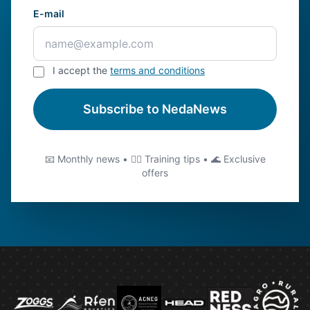
E-mail
I accept the
terms and conditions
Subscribe to NedaNews
📧 Monthly news • 🏊‍♂️ Training tips • 🌊 Exclusive
offers