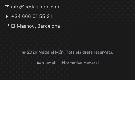
📧 info@nedaelmon.com
📱 +34 666 01 55 21
📍 El Masnou, Barcelona
© 2026 Neda el Món. Tots els drets reservats.
Avís legal
Normativa general