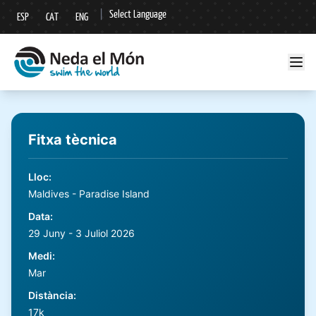
|
Select Language
ESP
CAT
ENG
▼
Fitxa tècnica
Lloc
:
Maldives - Paradise Island
Data
:
29 Juny - 3 Juliol 2026
Medi
:
Mar
Distància
:
17k