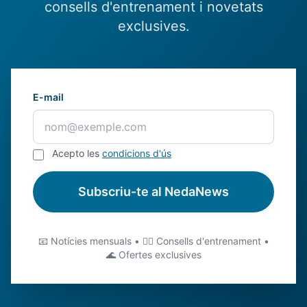
consells d'entrenament i novetats
exclusives.
E-mail
Acepto les
condicions d'ús
Subscriu-te al NedaNews
📧 Notícies mensuals • 🏊‍♂️ Consells d'entrenament •
🌊 Ofertes exclusives