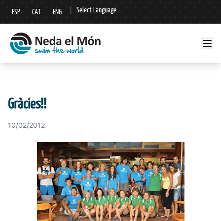
|
Select Language
ESP
CAT
ENG
▼
Gràcies!!
10/02/2012