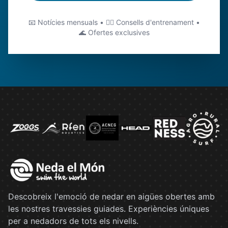
📧 Notícies mensuals • 🏊‍♂️ Consells d'entrenament •
🌊 Ofertes exclusives
Descobreix l'emoció de nedar en aigües obertes amb
les nostres travessies guiades. Experiències úniques
per a nedadors de tots els nivells.