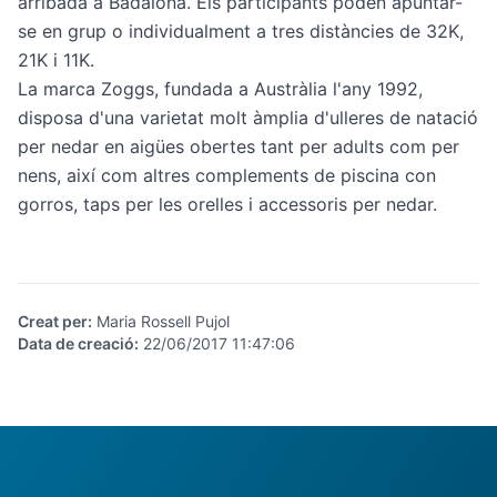
arribada a Badalona. Els participants poden apuntar-
se en grup o individualment a tres distàncies de 32K,
21K i 11K.
La marca Zoggs, fundada a Austràlia l'any 1992,
disposa d'una varietat molt àmplia d'ulleres de natació
per nedar en aigües obertes tant per adults com per
nens, així com altres complements de piscina con
gorros, taps per les orelles i accessoris per nedar.
Creat per
:
Maria Rossell Pujol
Data de creació
:
22/06/2017 11:47:06