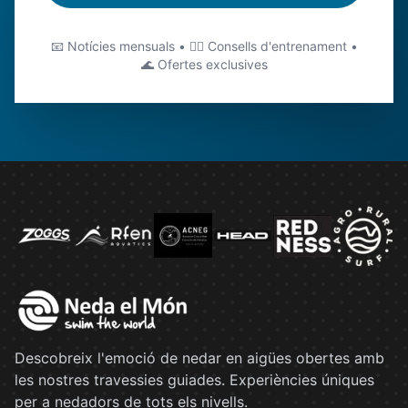
📧 Notícies mensuals • 🏊‍♂️ Consells d'entrenament •
🌊 Ofertes exclusives
Descobreix l'emoció de nedar en aigües obertes amb
les nostres travessies guiades. Experiències úniques
per a nedadors de tots els nivells.