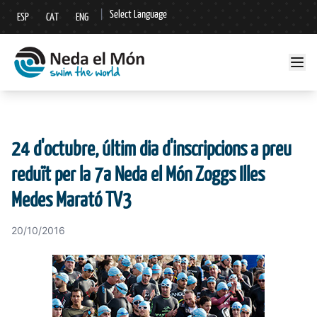
|
Select Language
ESP
CAT
ENG
▼
24 d'octubre, últim dia d'inscripcions a preu
reduït per la 7a Neda el Món Zoggs Illes
Medes Marató TV3
20/10/2016