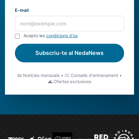
E-mail
Acepto les
condicions d'ús
Subscriu-te al NedaNews
📧 Notícies mensuals • 🏊‍♂️ Consells d'entrenament •
🌊 Ofertes exclusives