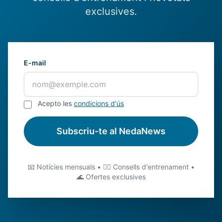
exclusives.
E-mail
Acepto les
condicions d'ús
Subscriu-te al NedaNews
📧 Notícies mensuals • 🏊‍♂️ Consells d'entrenament •
🌊 Ofertes exclusives