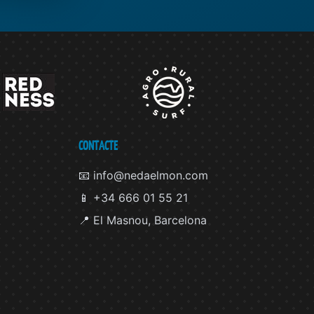
CONTACTE
📧 info@nedaelmon.com
📱 +34 666 01 55 21
📍 El Masnou, Barcelona