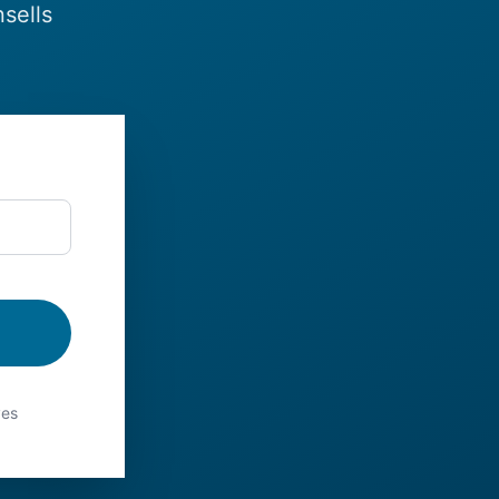
sells
ves