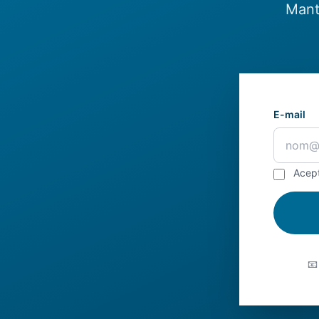
Mant
E-mail
Acep
📧