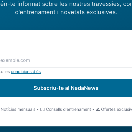
én-te informat sobre les nostres travessies, con
d'entrenament i novetats exclusives.
to les
condicions d'ús
Subscriu-te al NedaNews
 Notícies mensuals • 🏊‍♂️ Consells d'entrenament • 🌊 Ofertes exclusi