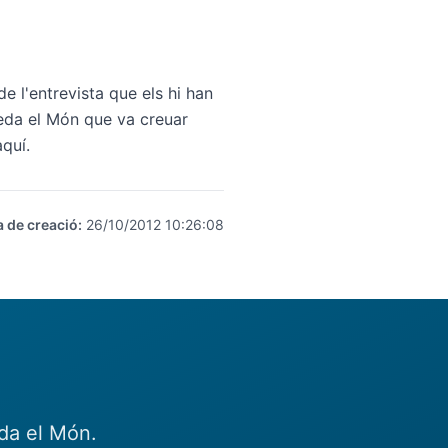
e l'entrevista que els hi han
eda el Món que va creuar
aquí
.
a de creació
:
26/10/2012 10:26:08
eda el Món.