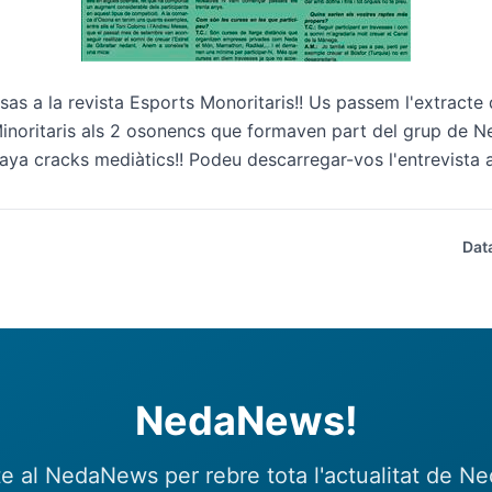
as a la revista Esports Monoritaris!! Us passem l'extracte d
inoritaris als 2 osonencs que formaven part del grup de N
Vaya cracks mediàtics!! Podeu descarregar-vos l'entrevista
Dat
NedaNews!
e al NedaNews per rebre tota l'actualitat de N