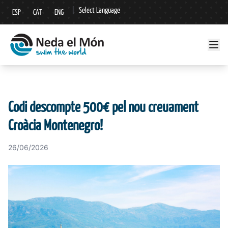
|
Select Language
ESP
CAT
ENG
▼
Codi descompte 500€ pel nou creuament
Croàcia Montenegro!
26/06/2026