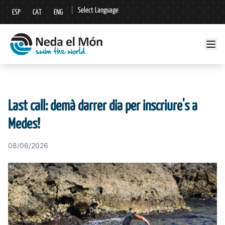
|
Select Language
ESP
CAT
ENG
▼
Last call: demà darrer dia per inscriure's a
Medes!
08/06/2026