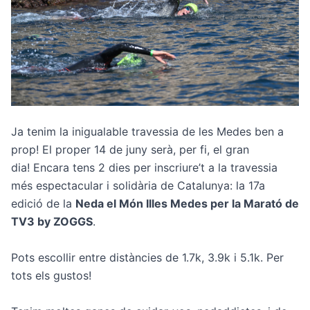
Ja tenim la inigualable travessia de les Medes ben a
prop! El proper 14 de juny serà, per fi, el gran
dia! Encara tens 2 dies per inscriure’t a la travessia
més espectacular i solidària de Catalunya: la 17a
edició de la
Neda el Món Illes Medes per la Marató de
TV3 by ZOGGS
.
Pots escollir entre distàncies de 1.7k, 3.9k i 5.1k. Per
tots els gustos!