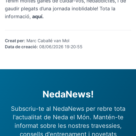
Tenim moltes ganes de cuidar-vos, nedaddictes, i de
gaudir plegats d’una jornada inoblidable! Tota la
informació,
aquí
.
Creat per
:
Marc Caballé van Mol
Data de creació
:
08/06/2026 19:20:55
NedaNews!
Subscriu-te al NedaNews per rebre tota
l'actualitat de Neda el Món. Mantén-te
informat sobre les nostres travessies,
consells d'entrenament i novetats