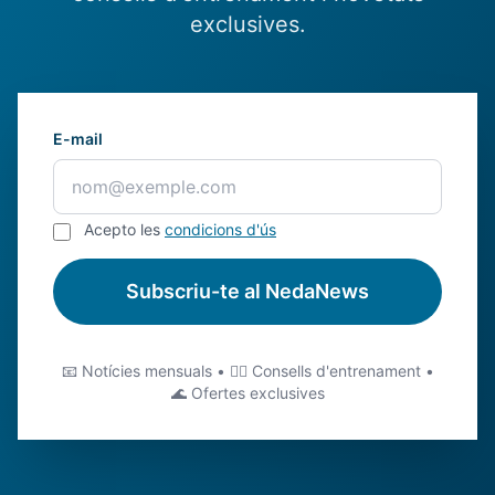
exclusives.
E-mail
Acepto les
condicions d'ús
Subscriu-te al NedaNews
📧 Notícies mensuals • 🏊‍♂️ Consells d'entrenament •
🌊 Ofertes exclusives