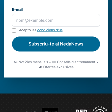
E-mail
Acepto les
condicions d'ús
Subscriu-te al NedaNews
📧 Notícies mensuals • 🏊‍♂️ Consells d'entrenament •
🌊 Ofertes exclusives