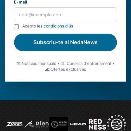
E-mail
Acepto les
condicions d'ús
Subscriu-te al NedaNews
📧 Notícies mensuals • 🏊‍♂️ Consells d'entrenament •
🌊 Ofertes exclusives