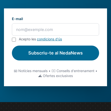
E-mail
Acepto les
condicions d'ús
Subscriu-te al NedaNews
📧 Notícies mensuals • 🏊‍♂️ Consells d'entrenament •
🌊 Ofertes exclusives