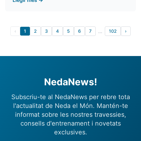
Llegir més →
…
‹
1
2
3
4
5
6
7
102
›
NedaNews!
Subscriu-te al NedaNews per rebre tota
l'actualitat de Neda el Món. Mantén-te
informat sobre les nostres travessies,
consells d'entrenament i novetats
exclusives.