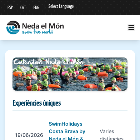
|
Select Language
ESP
CAT
ENG
▼
Experiències úniques
SwimHolidays
Costa Brava by
Varies
19/06/2026
Neda el Món &
distàncies