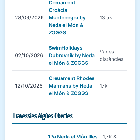
Creuament
Croàcia
28/09/2026
Montenegro by
13.5k
Neda el Món &
ZOGGS
SwimHolidays
Varies
02/10/2026
Dubrovnik by Neda
distàncies
el Món & ZOGGS
Creuament Rhodes
12/10/2026
Marmaris by Neda
17k
el Món & ZOGGS
Travessies Aigües Obertes
17a Neda el Món Illes
1,7K &