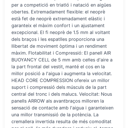
per a competició en triatló i natació en aigües
obertes. Extremadament flexible: el neoprè
està fet de neoprè extremadament elàstic i
garanteix el màxim confort i un ajustament
excepcional. El fi neoprè de 1.5 mm al voltant
dels braços i les espatlles proporciona una
llibertat de moviment òptima i un rendiment
màxim. Flotabilitat i Compressió: El panell AIR
BUOYANCY CELL de 5 mm amb cel·les d'aire a
la part frontal del vestit, manté el cos en la
millor posició a l'aigua i augmenta la velocitat.
HEAD CORE COMPRESSION ofereix un millor
suport i compressió dels músculs de la part
central del tronc i dels malucs. Velocitat: Nous
panells ARROW als avantbraços milloren la
sensació de contacte amb l'aigua i garanteixen
una millor transmissió de la potència. La
cremallera invertida resulta de més comoditat