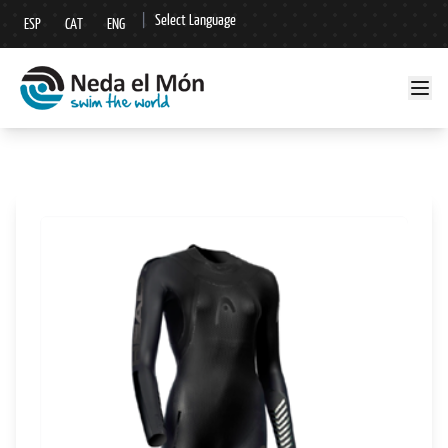
|
Select Language
ESP
CAT
ENG
▼