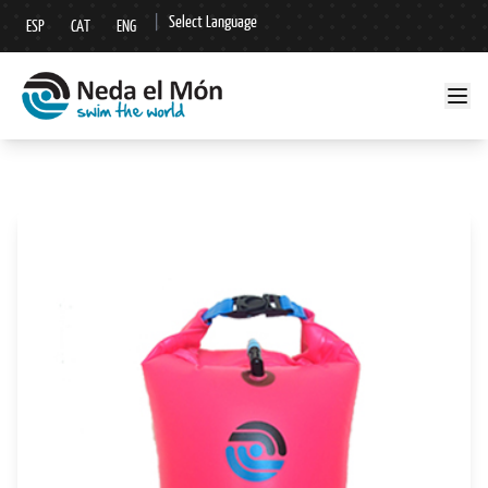
|
Select Language
ESP
CAT
ENG
▼