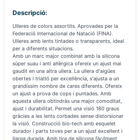
Descripció:
Ulleres de colors assortits. Aprovades per la
Federació Internacional de Natació (FINA).
Ulleres amb lents tintades o transparents, ideal
per a diferents situacions.
Amb un marc major combinat amb la silicona
súper suau i anti al·lèrgica ofereix un ajust mai
gaudit en una altra ullera. La ullera d'aigües
obertes i triatló per excel·lència, s'ajusta a un
grandíssim nombre de cares diferents. Ofereix
un ajust a prova de cops i puntades. Amb
aquesta ullera obtindràs una major comoditat,
ajust i durabilitat. Permet una visió 180 graus
gràcies a les lents corbades sense distorsionar
la visió. Construcció bio-tech amb esquelet
durador i parts toves per a un ajust excel·lent i
llarga durada. Amb tira de silicona fàcilment