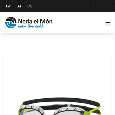
|
ESP
CAT
ENG