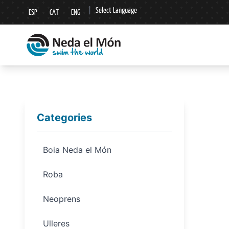
|
Select Language
ESP
CAT
ENG
▼
Categories
Boia Neda el Món
Roba
Neoprens
Ulleres