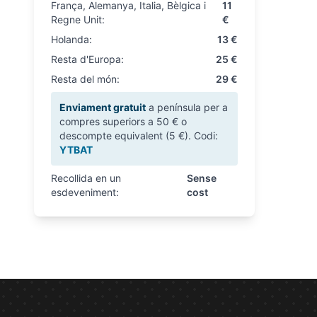
França, Alemanya, Italia, Bèlgica i
11
Regne Unit:
€
Holanda:
13 €
Resta d'Europa:
25 €
Resta del món:
29 €
Enviament gratuit
a península per a
compres superiors a 50 € o
descompte equivalent (5 €). Codi:
YTBAT
Recollida en un
Sense
esdeveniment:
cost