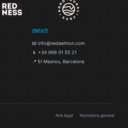
CONTACTE
📧 info@nedaelmon.com
📱 +34 666 01 55 21
📍 El Masnou, Barcelona
Avís legal
Normativa general