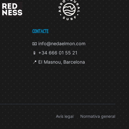
CONTACTE
📧 info@nedaelmon.com
📱 +34 666 01 55 21
📍 El Masnou, Barcelona
Avís legal
Normativa general