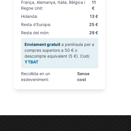
França, Alemanya, Italia, Bèlgica i
11
Regne Unit:
€
Holanda:
13 €
Resta d'Europa:
25 €
Resta del món:
29 €
Enviament gratuit
a península per a
compres superiors a 50 € o
descompte equivalent (5 €). Codi:
YTBAT
Recollida en un
Sense
esdeveniment:
cost