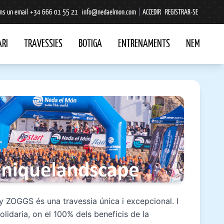
ns un email
+34 666 01 55 21
info@nedaelmon.com
|
ACCEDIR
REGISTRAR-SE
RI
TRAVESSIES
BOTIGA
ENTRENAMENTS
NEM
 ZOGGS és una travessia única i excepcional. I
olidaria, on el 100% dels beneficis de la