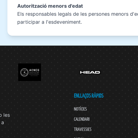
Autorització menors d'edat
Els responsables legals de les persones menors d'
participar a l'esdeveniment.
ENLLAÇOS RÀPIDS
NOTÍCIES
 les
CALENDARI
 a
TRAVESSIES