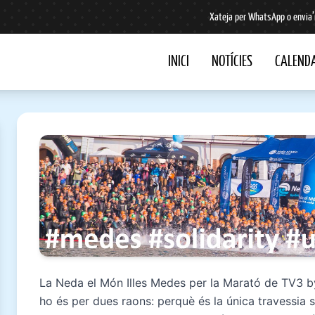
Xateja per WhatsApp o envia’
INICI
NOTÍCIES
CALENDA
La Neda el Món Illes Medes per la Marató de TV3 by
ho és per dues raons: perquè és la única travessia s