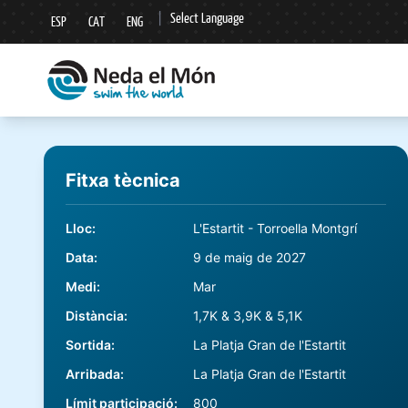
|
Select Language
ESP
CAT
ENG
▼
Fitxa tècnica
Lloc
:
L'Estartit - Torroella Montgrí
Data
:
9 de maig de 2027
Medi
:
Mar
Distància
:
1,7K & 3,9K & 5,1K
Sortida
:
La Platja Gran de l'Estartit
Arribada
:
La Platja Gran de l'Estartit
Límit participació
:
800