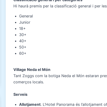
Hi haurà premis per la classificació general i per le
General
Junior
18+
30+
40+
50+
60+
Village Neda el Món
Tant Zoggs com la botiga Neda el Món estaran presen
comerços locals.
Serveis
Allotjament
. L’Hotel Panorama és l’allotjament o