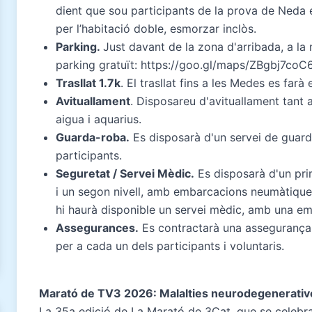
dient que sou participants de la prova de Neda 
per l’habitació doble, esmorzar inclòs.
Parking.
Just davant de la zona d'arribada, a la 
parking gratuït: https://goo.gl/maps/ZBgbj7coC
Trasllat 1.7k
. El trasllat fins a les Medes es farà 
Avituallament
. Disposareu d'avituallament tant 
aigua i aquarius.
Guarda-roba.
Es disposarà d'un servei de guarda
participants.
Seguretat / Servei Mèdic.
Es disposarà d'un prim
i un segon nivell, amb embarcacions neumàtiques
hi haurà disponible un servei mèdic, amb una emb
Assegurances.
Es contractarà una assegurança d
per a cada un dels participants i voluntaris.
Marató de TV3 2026: Malalties neurodegenerativ
La 35a edició de La Marató de 3Cat, que se celebr