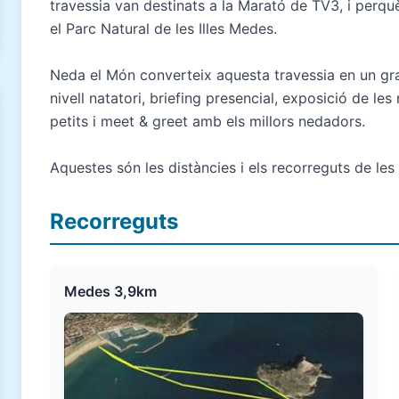
travessia van destinats a la Marató de TV3, i perquè
el Parc Natural de les Illes Medes.
Neda el Món converteix aquesta travessia en un gra
nivell natatori, briefing presencial, exposició de le
petits i meet & greet amb els millors nedadors.
Aquestes són les distàncies i els recorreguts de les 
Recorreguts
Medes 3,9km