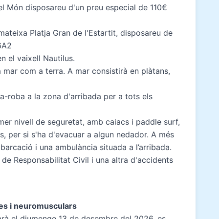
el Món disposareu d'un preu especial de 110€
mateixa Platja Gran de l'Estartit, disposareu de
6A2
en el vaixell Nautilus.
a mar com a terra. A mar consistirà en plàtans,
-roba a la zona d'arribada per a tots els
er nivell de seguretat, amb caiacs i paddle surf,
, per si s'ha d'evacuar a algun nedador. A més
arcació i una ambulància situada a l’arribada.
e Responsabilitat Civil i una altra d'accidents
es i neuromusculars
arà el diumenge 13 de desembre del 2026, es