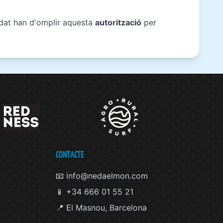
edat han d'omplir aquesta
autorització
per
CONTACTE
📧 info@nedaelmon.com
📱 +34 666 01 55 21
📍 El Masnou, Barcelona